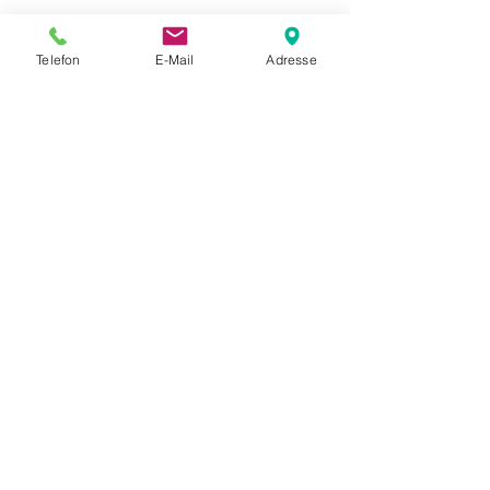
Telefon
E-Mail
Adresse
Kontakt und Terminvereinbarung:
MassageStudioLaci
Inh. Mexhit Laci
Appartementhaus Erlenhof
Bachstraße 33, 94072 Bad Füssing
+49 176 57
196468
Mobil:
Anruf/SMS/WhatsA
pp
info@massagestudiolaci.com
www.massagestudiolaci.com
Mo-Sa, 10-20 Uhr, Termine nach Vereinbarung!
Ⓒ MassageStudioLaci 2024