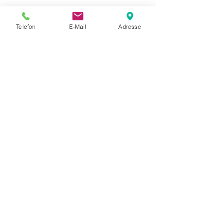
Telefon
E-Mail
Adresse
Kontakt und Terminvereinbarung:
MassageStudioLaci
Inh. Mexhit Laci
Appartementhaus Erlenhof
Bachstraße 33, 94072 Bad Füssing
+49 176 57
196468
Mobil:
Anruf/SMS/WhatsA
pp
info@massagestudiolaci.com
www.massagestudiolaci.com
Mo-Sa, 10-20 Uhr, Termine nach Vereinbarung!
Ⓒ MassageStudioLaci 2024