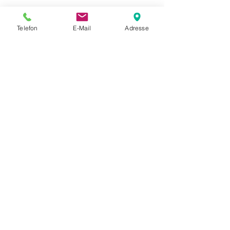
Telefon
E-Mail
Adresse
Kontakt und Terminvereinbarung:
MassageStudioLaci
Inh. Mexhit Laci
Appartementhaus Erlenhof
Bachstraße 33, 94072 Bad Füssing
+49 176 57
196468
Mobil:
Anruf/SMS/WhatsA
pp
info@massagestudiolaci.com
www.massagestudiolaci.com
Mo-Sa, 10-20 Uhr, Termine nach Vereinbarung!
Ⓒ MassageStudioLaci 2024