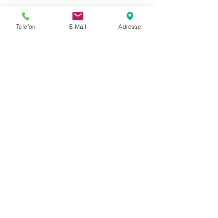
Telefon
E-Mail
Adresse
Kontakt und Terminvereinbarung:
MassageStudioLaci
Inh. Mexhit Laci
Appartementhaus Erlenhof
Bachstraße 33, 94072 Bad Füssing
+49 176 57
196468
Mobil:
Anruf/SMS/WhatsA
pp
info@massagestudiolaci.com
www.massagestudiolaci.com
Mo-Sa, 10-20 Uhr, Termine nach Vereinbarung!
Ⓒ MassageStudioLaci 2024