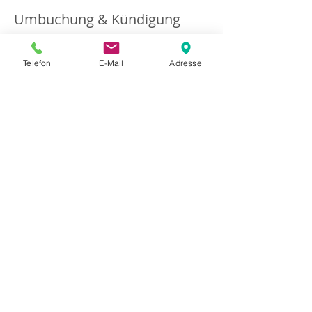
Umbuchung & Kündigung
Wenn Sie einen Termin verlegen oder
absagen wollen, so tun Sie dies bitte
Telefon
E-Mail
Adresse
mindestens 24 Stunden im Voraus, damit
ich rechtzeitig disponieren kann. Vielen
Dank! MfG Mexhit Laci
Kontaktangaben
MassageStudioLaci I Bad Füssing,
Bachstraße 33, Bad Füssing, Germany
+49 176 57196468
info@massagestudiolaci.com