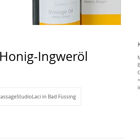
Honig-Ingweröl
M
B
assageStudioLaci in Bad Füssing