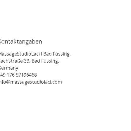
Kontaktangaben
assageStudioLaci I Bad Füssing,
achstraße 33, Bad Füssing,
Germany
+49 176 57196468
info@massagestudiolaci.com