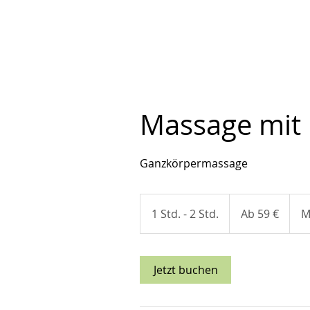
Massage mit 
Ganzkörpermassage
Ab
59
1 Std. - 2 Std.
1
Ab 59 €
M
Euro
S
t
d
Jetzt buchen
-
2