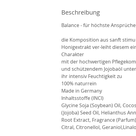
S
t
Beschreibung
d
.
Balance - für höchste Ansprüche
die Komposition aus sanft stim
Honigextrakt ver-leiht diesem e
Charakter
mit der hochwertigen Pflegekom
und schützendem Jojobaöl unter
ihr intensiv Feuchtigkeit zu
100% naturrein
Made in Germany
Inhaltsstoffe (INCI)
Glycine Soja (Soybean) Oil, Coco
(Jojoba) Seed Oil, Helianthus Ann
Root Extract, Fragrance (Parfum)
Citral, Citronellol, Geraniol,Linalo