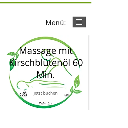
Menü:
Massage mit
Kirschblütenöl 60
Min.
Jetzt buchen