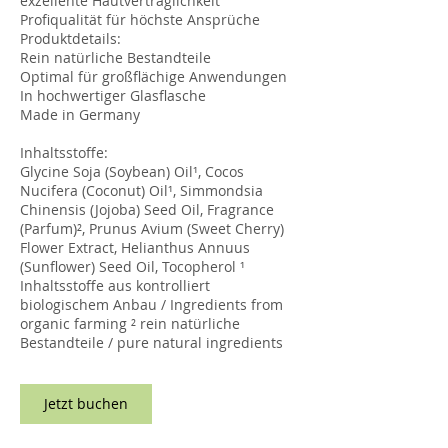
exzellente Hautverträglichkeit
Profiqualität für höchste Ansprüche
Produktdetails:
Rein natürliche Bestandteile
Optimal für großflächige Anwendungen
In hochwertiger Glasflasche
Made in Germany
Inhaltsstoffe:
Glycine Soja (Soybean) Oil¹, Cocos
Nucifera (Coconut) Oil¹, Simmondsia
Chinensis (Jojoba) Seed Oil, Fragrance
(Parfum)², Prunus Avium (Sweet Cherry)
Flower Extract, Helianthus Annuus
(Sunflower) Seed Oil, Tocopherol ¹
Inhaltsstoffe aus kontrolliert
biologischem Anbau / Ingredients from
organic farming ² rein natürliche
Jetzt buchen