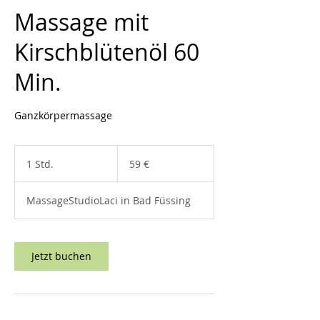
Massage mit
Kirschblütenöl 60
Min.
Ganzkörpermassage
59
Euro
1 Std.
1
59 €
S
t
MassageStudioLaci in Bad Füssing
d
Jetzt buchen