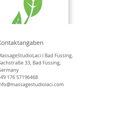
Kontaktangaben
assageStudioLaci I Bad Füssing,
achstraße 33, Bad Füssing,
Germany
+49 176 57196468
info@massagestudiolaci.com