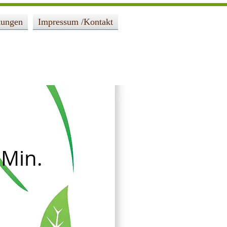
tungen
Impressum /Kontakt
 Min.