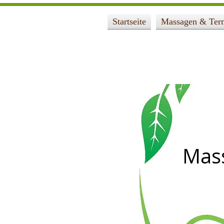
Startseite
Massagen & Ter
Mass