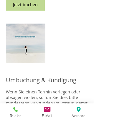
Jetzt buchen
Umbuchung & Kündigung
Wenn Sie einen Termin verlegen oder
absagen wollen, so tun Sie dies bitte
mindestens 24 Stunden im Voraus, damit
ich rechtzeitig disponieren kann. Vielen
Dank! MfG Mexhit Laci
Telefon
E-Mail
Adresse