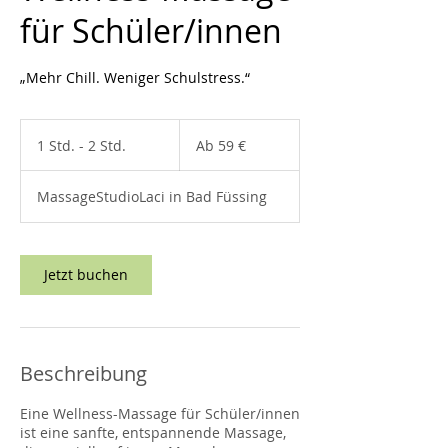
für Schüler/innen
„Mehr Chill. Weniger Schulstress.“
Ab
59
1 Std. - 2 Std.
1
Ab 59 €
Euro
S
t
MassageStudioLaci in Bad Füssing
d
-
2
S
Jetzt buchen
t
d
.
Beschreibung
Eine Wellness-Massage für Schüler/innen
ist eine sanfte, entspannende Massage,